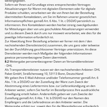
weitergegeben.
Sofern wir Ihnen auf Grundlage eines entsprechenden Vertrages
Aktualisierungen für Waren mit digitalen Elementen oder für digitale
Produkte schulden, verarbeiten wir die von Ihnen bei der Bestellung
übermittelten Kontaktdaten, um Sie im Rahmen unserer gesetzlichen
Informationspflichten gemäß Art. 6 Abs. 1 lit. c DSGVO persönlich zu
informieren. Ihre Kontaktdaten werden hierbei streng zweckgebunden
für Mitteilungen über von uns geschuldete Aktualisierungen verwendet
und zu diesem Zweck durch uns nur insoweit verarbeitet, wie dies für die
jeweilige Information erforderlich ist.
Zur Abwicklung Ihrer Bestellung arbeiten wir ferner mit dem / den
nachstehenden Dienstleister(n) zusammen, die uns ganz oder teilweise
bei der Durchführung geschlossener Verträge unterstützen. An diese
Dienstleister werden nach Maßgabe der folgenden Informationen
gewisse personenbezogene Daten übermittelt.
8.2
Weitergabe personenbezogener Daten an Versanddienstleister
- DHL
Als Transportdienstleister nutzen wir den nachstehenden Anbieter: DHL
Paket GmbH, Sträßchensweg 10, 53113 Bonn, Deutschland
Wir geben Ihre E-Mail-Adresse und/oder Telefonnummer gemäß Art. 6
Abs. 1 lit. a DSGVO vor der Zustellung der Ware zum Zweck der
Abstimmung eines Liefertermins bzw. zur Lieferankündigung an den
Anbieter weiter, sofern Sie hierfür im Bestellprozess Ihre ausdrückliche
Einwilligung erteilt haben. Anderenfalls geben wir zum Zwecke der
Zustellung gemäß Art. 6 Abs. 1 lit. b DSGVO nur den Namen des
Empfängers und die Lieferadresse an den Anbieter weiter. Die
Weitergabe erfolgt nur, soweit dies für die Warenlieferung erforderlich