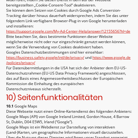
bereitgestellten „Cookie-Consent-Tool“ deaktivieren.
Sie können dem Setzen von Cookies durch Google Ads Conversion-
Tracking darüber hinaus dauerhaft widersprechen, indem Sie das unter
folgendem Link verfügbare Browser-Plug-in von Google herunterladen
und installieren:
https://support.google.com
/My-Ad-Center-Help
/answer
/12155656
?hl=de
Bitte beachten Sie, dass bestimmte Funktionen dieser Website
möglicherweise nicht oder nur eingeschränkt genutzt werden können,
wenn Sie die Verwendung von Cookies deaktiviert haben.
Googles Datenschutzbestimmungen sind hier einsehbar:
https://business.safety.google
/intl
/de
/privacy
/
und
https://www.google.de
/policies
/privacy
/
Für Datenübermittlungen in die USA hat sich der Anbieter dem EU-US-
Datenschutzrahmen (EU-US Data Privacy Framework) angeschlossen,
das auf Basis eines Angemessenheitsbeschlusses der Europäischen
Kommission die Einhaltung des europäischen
Datenschutzniveaus sicherstellt.
10) Seitenfunktionalitäten
10.1
Google Maps
Diese Webseite nutzt einen Online-Kartendienst des folgenden Anbieters:
Google Maps (API) von Google Ireland Limited, Gordon House, 4 Barrow
St, Dublin, D04 E5W5, Irland (“Google”).
Google Maps ist ein Webdienst zur Darstellung von interaktiven
(Land-)Karten, um geographische Informationen visuell darzustellen.
Über die Nutzung dieses Dienstes wird Ihnen unser Standort angezeigt