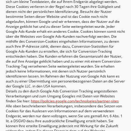
sich um kleine Textdateien, die auf Ihrem Endgerät abgelegt werden.
Diese Cookies verlieren in der Regel nach 30 Tagen ihre Gültigkeit und
dienen nicht der persönlichen Identifizierung. Besucht der Nutzer
bestimmte Seiten dieser Website und ist das Cookie noch nicht
abgelaufen, können Google und wir erkennen, dass der Nutzer auf die
Anzeige geklickt hat und zu dieser Seite weitergeleitet wurde. Jeder
Google Ads-Kunde erhält ein anderes Cookie. Cookies können somit nicht
über die Websites von Google Ads-Kunden nachverfolgt werden. Die
mithilfe des Conversion-Cookies eingeholten Informationen, zu denen
auch Ihre IP-Adresse zählt, dienen dazu, Conversion-Statistiken für
Google Ads-Kunden zu erstellen, die sich für Conversion-Tracking
entschieden haben. Die Kunden erfahren die Gesamtanzahl der Nutzer,
die auf ihre Anzeige geklickt haben und zu einer mit einem Conversion-
Tracking-Tag versehenen Seite weitergeleitet wurden. Sie erhalten
jedoch keine Informationen, mit denen sich Nutzer persönlich
identifizieren lassen. Im Rahmen der Nutzung von Google Ads kann es
auch zu einer Übermittlung von personenbezogenen Daten an die Server
der Google LLC. in den USA kommen.
Details zu den durch Google Ads Conversion Tracking angestoßenen
Verarbeitungen und zum Umgang Googles mit Daten von Websites
finden Sie hier:
https://policies.google.com
/technologies
/partner-sites
Alle oben beschriebenen Verarbeitungen, insbesondere das Setzen von
Cookies für das Auslesen von Informationen auf dem verwendeten
Endgerät, werden nur dann vollzogen, wenn Sie uns gemäß Art. 6 Abs. 1
lit. a DSGVO dazu Ihre ausdrückliche Einwilligung erteilt haben. Sie
können Ihre erteilte Einwilligung jederzeit mit Wirkung für die Zukunft
widerrufen, indem Sie diesen Dienst in dem auf der Webseite