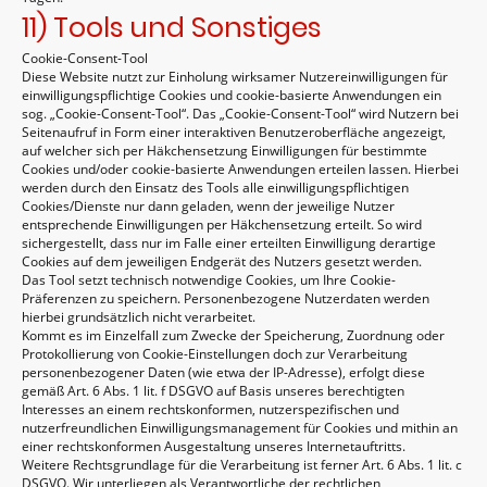
11) Tools und Sonstiges
Cookie-Consent-Tool
Diese Website nutzt zur Einholung wirksamer Nutzereinwilligungen für
einwilligungspflichtige Cookies und cookie-basierte Anwendungen ein
sog. „Cookie-Consent-Tool“. Das „Cookie-Consent-Tool“ wird Nutzern bei
Seitenaufruf in Form einer interaktiven Benutzeroberfläche angezeigt,
auf welcher sich per Häkchensetzung Einwilligungen für bestimmte
Cookies und/oder cookie-basierte Anwendungen erteilen lassen. Hierbei
werden durch den Einsatz des Tools alle einwilligungspflichtigen
Cookies/Dienste nur dann geladen, wenn der jeweilige Nutzer
entsprechende Einwilligungen per Häkchensetzung erteilt. So wird
sichergestellt, dass nur im Falle einer erteilten Einwilligung derartige
Cookies auf dem jeweiligen Endgerät des Nutzers gesetzt werden.
Das Tool setzt technisch notwendige Cookies, um Ihre Cookie-
Präferenzen zu speichern. Personenbezogene Nutzerdaten werden
hierbei grundsätzlich nicht verarbeitet.
Kommt es im Einzelfall zum Zwecke der Speicherung, Zuordnung oder
Protokollierung von Cookie-Einstellungen doch zur Verarbeitung
personenbezogener Daten (wie etwa der IP-Adresse), erfolgt diese
gemäß Art. 6 Abs. 1 lit. f DSGVO auf Basis unseres berechtigten
Interesses an einem rechtskonformen, nutzerspezifischen und
nutzerfreundlichen Einwilligungsmanagement für Cookies und mithin an
einer rechtskonformen Ausgestaltung unseres Internetauftritts.
Weitere Rechtsgrundlage für die Verarbeitung ist ferner Art. 6 Abs. 1 lit. c
DSGVO. Wir unterliegen als Verantwortliche der rechtlichen