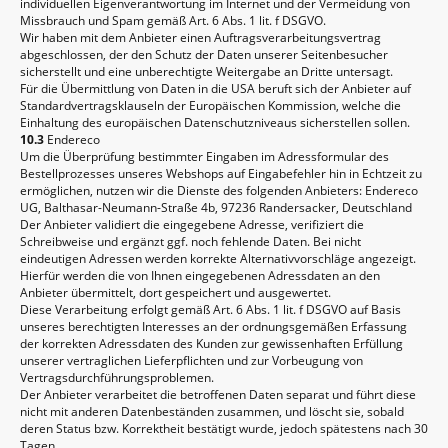
individuellen Eigenverantwortung im Internet und der Vermeidung von
Missbrauch und Spam gemäß Art. 6 Abs. 1 lit. f DSGVO.
Wir haben mit dem Anbieter einen Auftragsverarbeitungsvertrag
abgeschlossen, der den Schutz der Daten unserer Seitenbesucher
sicherstellt und eine unberechtigte Weitergabe an Dritte untersagt.
Für die Übermittlung von Daten in die USA beruft sich der Anbieter auf
Standardvertragsklauseln der Europäischen Kommission, welche die
Einhaltung des europäischen Datenschutzniveaus sicherstellen sollen.
10.3
Endereco
Um die Überprüfung bestimmter Eingaben im Adressformular des
Bestellprozesses unseres Webshops auf Eingabefehler hin in Echtzeit zu
ermöglichen, nutzen wir die Dienste des folgenden Anbieters: Endereco
UG, Balthasar-Neumann-Straße 4b, 97236 Randersacker, Deutschland
Der Anbieter validiert die eingegebene Adresse, verifiziert die
Schreibweise und ergänzt ggf. noch fehlende Daten. Bei nicht
eindeutigen Adressen werden korrekte Alternativvorschläge angezeigt.
Hierfür werden die von Ihnen eingegebenen Adressdaten an den
Anbieter übermittelt, dort gespeichert und ausgewertet.
Diese Verarbeitung erfolgt gemäß Art. 6 Abs. 1 lit. f DSGVO auf Basis
unseres berechtigten Interesses an der ordnungsgemäßen Erfassung
der korrekten Adressdaten des Kunden zur gewissenhaften Erfüllung
unserer vertraglichen Lieferpflichten und zur Vorbeugung von
Vertragsdurchführungsproblemen.
Der Anbieter verarbeitet die betroffenen Daten separat und führt diese
nicht mit anderen Datenbeständen zusammen, und löscht sie, sobald
deren Status bzw. Korrektheit bestätigt wurde, jedoch spätestens nach 30
Tagen.