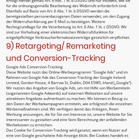
erfolgt hierbei gemäß Art. 6 Abs. 1 lit. b DSGVO und nur insoweit, wie sie
für die ordnungsgemäße Bearbeitung des Widerrufs erforderlich sind.
Ebenfalls auf Basis von Art. 6 Abs. 1 lit. b DSGVO werden die
bereitgestellten personenbezogenen Daten verwendet, um den Zugang
der Widerrufserklärung per E-Mail zu bestätigen. Weitere
Rechtsgrundlage für die Verarbeitung ist Art. 6 Abs. 1 lit. c DSGVO. Wir
sind zur Vorhaltung einer elektronischen Widerrufsfunktion für
entgeltpflichtige Verbraucherfernabsatzverträge gesetzlich verpflichtet.
9) Retargeting/ Remarketing
und Conversion-Tracking
Google Ads Conversion-Tracking
Diese Website nutzt das Online-Werbeprogramm "Google Ads" und im
Rahmen von Google Ads das Conversion-Tracking der Google Ireland
Limited, Gordon House, 4 Barrow St, Dublin, D04 E5W5, Irland („Google“).
Wir nutzen das Angebot von Google Ads, um mit Hilfe von Werbemitteln
(sogenannten Google Adwords) auf externen Webseiten auf unsere
attraktiven Angebote aufmerksam zu machen. Wir können in Bezug zu
den Daten der Werbekampagnen ermitteln, wie erfolgreich die einzelnen
Werbemaßnahmen sind. Wir verfolgen damit das Anliegen, Ihnen
Werbung anzuzeigen, die für Sie von Interesse ist, unsere Website für Sie
interessanter zu gestalten und eine faire Berechnung der anfallenden
Werbekosten zu erreichen.
Das Cookie für Conversion-Tracking wird gesetzt, wenn ein Nutzer auf
eine von Google geschaltete Ads-Anzeige klickt. Bei Cookies handelt es